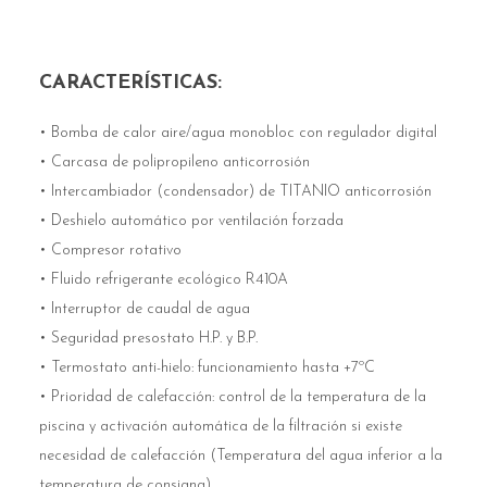
CARACTERÍSTICAS:
• Bomba de calor aire/agua monobloc con regulador digital
• Carcasa de polipropileno anticorrosión
• Intercambiador (condensador) de TITANIO anticorrosión
• Deshielo automático por ventilación forzada
• Compresor rotativo
• Fluido refrigerante ecológico R410A
• Interruptor de caudal de agua
• Seguridad presostato H.P. y B.P.
• Termostato anti-hielo: funcionamiento hasta +7ºC
• Prioridad de calefacción: control de la temperatura de la
piscina y activación automática de la filtración si existe
necesidad de calefacción
(Temperatura del agua inferior a la
temperatura de consigna)